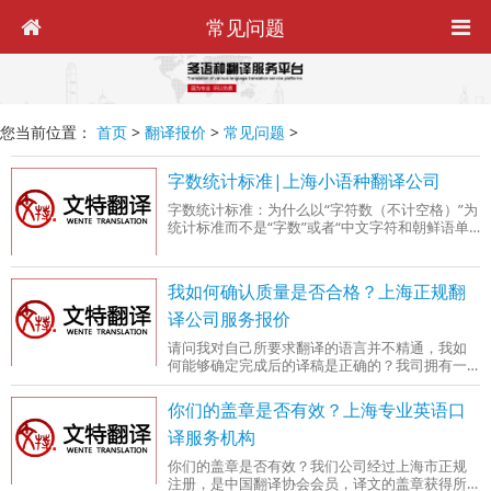
常见问题
您当前位置：
首页
>
翻译报价
>
常见问题
>
字数统计标准|上海小语种翻译公司
字数统计标准：为什么以“字符数（不计空格）”为
统计标准而不是“字数”或者“中文字符和朝鲜语单
词”？以“字符数（不计空格）”为基础计费是翻译
行业字数统计的标准，是根据中华人民共和国出
版行业规定来的。整个行业都是按照这个标准计
我如何确认质量是否合格？上海正规翻
费，不是我们一家的规定。根据中华人民共和国
国家标准GB/T 19363.1-2003对翻译行业服务规范
译公司服务报价
的要求，中文字数统计是以不计空格字符数为计
请问我对自己所要求翻译的语言并不精通，我如
算单位的。而数字、字母
何能够确定完成后的译稿是正确的？我司拥有一
支高水平的翻译专家队伍，合理的翻译运作流
程、严格的质量控制体系、5星级译员审核标准以
你们的盖章是否有效？上海专业英语口
及完善的售后跟踪服务是我们优质翻译的保证。
译服务机构
你们的盖章是否有效？我们公司经过上海市正规
注册，是中国翻译协会会员，译文的盖章获得所