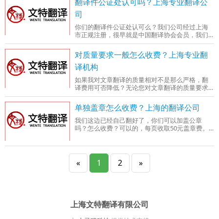
翻译件公证处认可吗？上海专业翻译公
翻译量。如果您有一篇5000字以内的稿件，我们
会建议您留出2天左右的时间来处理，但如果您要
司
求一个工作日内处理完毕，通常情况下我们也是
你们的翻译件公证处认可么？我们公司经过上海
可以满足您的要求的。
市正规注册，很早就是中国翻译协会会员，我们
的翻译件各个政府部门和各国驻中国的大使馆都
认可的，您这边的公证处如果没有指定翻译机
对质量要求一般怎么收费？上海专业翻
构，我们的翻译件公证处是认可的。个别公证处
会指定翻译机构，所以翻译之前，建议您请向该
译机构
公证处确认。
如果我对文章翻译的质量相对不是那么严格，翻
译费用可否降低？无论您对文章翻译的质量要求
如何，我们都会按照文特翻译的质量标准严格翻
译，这是我们的原则，因此翻译费用不会因为您
单独盖章怎么收费？上海的翻译公司
对质量的要求降低而减少。
我们这边已经自己翻好了，你们可以加盖公章
吗？怎么收费？可以的，每页收取50元盖章费。
不过我们需要核对一下原件和翻译件，确定翻译
得没有错误才可以。
«
1
2
»
上海文特翻译有限公司