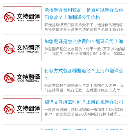
有政府部门和相关机构认可。我们证件翻译部每
天都在帮众多客户处理盖章翻译件。
觉得翻译费用较高，是否可以翻译后你
们修改？上海翻译公司价格
我觉得翻译费用很高承受不了，选择自己翻译后
再提交修改是不是更合适的选择？原则上我们不
推荐这种方式，因为修改过程可能比翻译过程更
为耗时耗力，故而其费用可能比翻译费用更为高
加急翻译是怎么收费的？翻译公司上海
昂，您可以提交稿件过来让我们告知您流程和费
用。
加急翻译是怎么收费的？对于一般1万字以内的稿
件，我们的正常处理周期是2-3个工作日，5000字
左右1-2个工加急翻译可确保对1万字以内的稿件
24小时以内交稿，如超过1万字，则按每天1万字
的速度处理稿件。加急翻译费用为翻译费用的
付款方式包含哪些途径？上海市翻译公
10%-30%。
司
付款方式包含哪些途径？对于国内个人客户，我
们支持网银、银行汇款、支付宝转账的方式付
款，用户可以选择自己方便的付款方式；对于国
内企业客户，我们支持银行转账和支票付款方
翻译文件所需时间？上海正规翻译公司
式；对于中国港澳台与国际客户我们支持银行电
汇，我司对公帐户可以直接接收外币。
一般多长时间可以翻译完成一份稿件？我们建议
客户一篇文章至少留2-3天时间进行翻译处理，一
方面是因为翻译部门每天都排满项目，您的项目
或许会有适当的缓冲时间。另一方面我们可以按
照正常速度处理每个客户每天5000字以内的文字