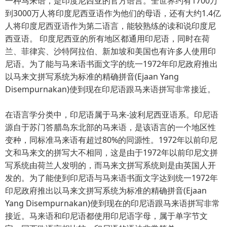
一种马来语，是印度尼西亚的官方语言。全世界约有1700万
到3000万人将印度尼西亚语作为他们的母语，还有大约1.4亿
人将印度尼西亚语作为第二语言，能较熟练的读和说印度尼
西亚语。 印度尼西亚的所有地区都通用印尼语，同时在荷
兰、菲律宾、沙特阿拉伯、新加坡和美国也有许多人使用印
尼语。为了能与马来语书面文字的统一1972年印尼政府推出
以马来文拼写系统为标准的精确拼音(Ejaan Yang
Disempurnakan)使到现在印尼语跟马来语拼写非常接近。
在语言学分类中，印尼语属于马来-波利尼西亚语系。印尼语
源自于苏门答腊岛东北部的马来语，是该语言的一个地区性
变种，同标准马来语有超过80%的同源性。1972年以前印尼
文和马来文的拼写大不相同，这是由于1972年以前印尼文拼
写系统由荷兰人发明的，而马来文拼写系统则是由英国人开
发的。为了能使到印尼语与马来语书面文字达到统一1972年
印尼政府推出以马来文拼写系统为标准的精确拼音(Ejaan
Yang Disempurnakan)使到现在的印尼语跟马来语拼写非常
接近。马来语和印尼语都使用印尼语字母，属于单字节文