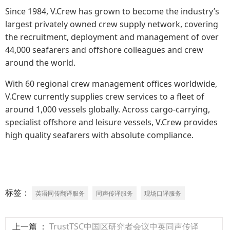
Since 1984, V.Crew has grown to become the industry’s
largest privately owned crew supply network, covering
the recruitment, deployment and management of over
44,000 seafarers and offshore colleagues and crew
around the world.
With 60 regional crew management offices worldwide,
V.Crew currently supplies crew services to a fleet of
around 1,000 vessels globally. Across cargo-carrying,
specialist offshore and leisure vessels, V.Crew provides
high quality seafarers with absolute compliance.
标签：
英语同传翻译服务
同声传译服务
现场口译服务
上一篇 ：
TrustTSC中国区研究者会议中英同声传译