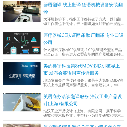
（Visa 等)● 可以联系到您的电话号码● 公司卖家
德语翻译 线上翻译 德语机械设备安装翻
需提供营业执照和法人代表身份证，个人卖家需
提供身份证和银行对账单● 收款账号（海外银行账
译
户或第三方收款）那么由于是国际海外店铺，公
大环境趋势下，很多工作都转变了方式，我们翻
司卖家在提供营业执照和法人代表身份证，银行
译工作者也不例外，线上翻译如火如荼的开展起
对账单等资料时，不仅需提供中文原件复
来。德语现场翻译一直是上海文特翻译公司的一
个特色专业领域，公司拥有多名长期从事翻译工
医疗器械CE认证翻译 验厂翻译 专业口译
作的专业译员。此次线上翻译是客户经过严格面
试筛选选中我司推荐翻译人员。经过十五天的翻
公司
译工作，客户方设备问题得到解决，比预期的20
什么是医疗器械CE认证呢？CE认证是欧盟的产品
天翻译量整整提前五天完成。翻译语种：德语翻
安全认证，所有进入欧盟市场的医疗器械都必须
译翻译方式：线上翻译翻译领域：设备安装调试
进行医疗器械CE认证，医疗器械需要满足的CE指
现场口译口译分类第一
令有《有源植入性医疗器械指令》(AIMDD,
美的楼宇科技第8代MDV多联机破界上
90/385/EEC)、《医疗器械指令》
(MDD,93/42/EEC)和《体外诊断器械指令》(IVDD,
市 发布会英语同声传译服务
98/79/EC)。本次翻译主要涉及质量手册翻译，
现场发布会同声传译服务，很荣幸为第8代MDV多
IFU翻译，VER翻译，上肢关节康复期说明书翻
联机上市提供同声翻译服务。自创建以来，MDV
译，冲击波说明书翻
交出的一张张技术和销量双成绩单让我们一次次
重新认知中国民族品牌对国民工业振兴、对暖通
英语商务洽谈翻译服务-浩汉工业产品设
产业发展的能力和价值。2021上半年，美的MDV
多联机再造业界神话，实现销量54.57亿元，同比
计(上海)有限公司
增幅68.5%，在轨道交通、医疗、公建等工程项目
浩汉工业产品设计（上海）有限公司，属于科学
市场表现抢眼，稳坐多联机市场国产品牌的头把
研究和技术服务业，主营行业为科学研究和技术
交椅。此次英语同声传译服务共分为两次，第
服务业，我公司以商业服务的模式经营，加工方
式为商业服务，服务领域为交通工具设计; 油泥模
年会现场翻译 海通公司客户服务年会现