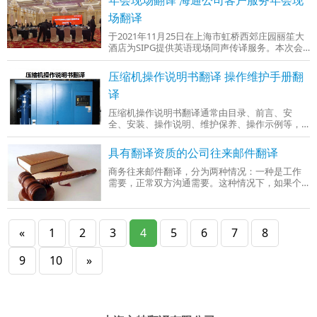
型制作; RP样件制作; CNC加工; 结构设计; 外观设
计; 整车制作; 展车制作;汽车及配件设计;家电设计;
场翻译
礼品、工艺品、饰品设计;交通工具项目合作;模具
于2021年11月25日在上海市虹桥西郊庄园丽笙大
加工;本次口译专业领域属于工业产品（汽机车、
酒店为SIPG提供英语现场同声传译服务。本次会
电脑、家电）工业设计翻译，
议主要分两部分进行：第一部分对公司情况介绍
及展望。第二部分为上海口岸汽车滚装出口专题
压缩机操作说明书翻译 操作维护手册翻
研讨会本次现场同声传译区别于其他同声现场，
主要区别在于设备上面。本次同声传译主要采用
译
导览器进行。上图为导览器主机和接收器早在
压缩机操作说明书翻译通常由目录、前言、安
2005年，文特翻译就有了自己的翻译团队，历练
全、安装、操作说明、维护保养、操作示例等，
了3年后，文特翻译于2008年初在工商局注册组建
针对以上主要内容的翻译，我们首先要对文件进
公
行通读，其次再次阅读的过程中敲定压缩机行业
具有翻译资质的公司往来邮件翻译
中本说明书常用专业术语，接下来我们就可以开
始正式翻译工作。翻译完成后对文件进行校对，
商务往来邮件翻译，分为两种情况：一种是工作
校对完成后由公司二审老师进行二次审核。审核
需要，正常双方沟通需要。这种情况下，如果个
完成后提交至项目经理，由项目经理提交给客
人语言能力允许，完全可以自己完成翻译。另外
户。上海文特翻译有限公司成立于2008年，有近
一种是法律需要，双方商务往来邮件可以作为法
13年的翻译行业经验，
庭证据组成部分。这时就不能自己完成翻译工作
了，需要具有翻译资质的公司进行翻译。具有资
«
1
2
3
4
5
6
7
8
质翻译公司特点：1、公司名字。专业的翻译公司
以翻译服务为主营业务，工商营业执照中经营范
9
10
»
围内一般第一个就是“翻译服务”，公司名字中包
含“翻译”字样，一