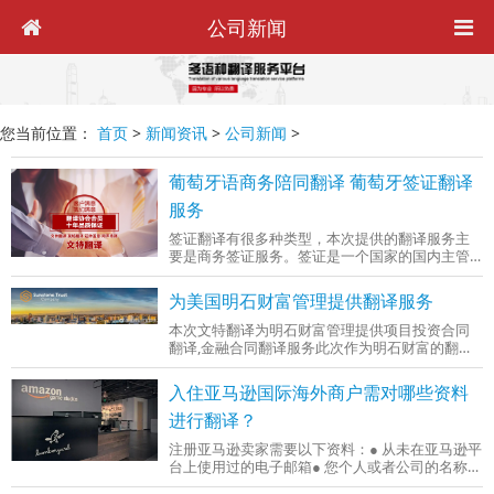
公司新闻
您当前位置：
首页
>
新闻资讯
>
公司新闻
>
葡萄牙语商务陪同翻译 葡萄牙签证翻译
服务
签证翻译有很多种类型，本次提供的翻译服务主
要是商务签证服务。签证是一个国家的国内主管
部门或驻国外主管机关在本国或外国公民所持护
照或其它合法旅行证件上，所作的准许出入境、
为美国明石财富管理提供翻译服务
过境或居留的签注。签证翻译有文件翻译和现场
口译，本次签证翻译服务主要为现场口译。陪同
本次文特翻译为明石财富管理提供项目投资合同
客户一起前往葡萄牙驻上海总领事馆。除现场口
翻译,金融合同翻译服务此次作为明石财富的翻译
译外，文件翻译也是签证翻译服务中不可或缺的
供应商，我们充分调用公司金融翻译数据库，为
一部分，签证翻译就是将签证的内容翻译为另外
能精准呈现一份专业金融合同，经过三位翻译人
入住亚马逊国际海外商户需对哪些资料
一种语言并加盖文特翻译
员的精雕细琢，历史15日完成了20万字的合同，
完美完成此次翻译工作。合同翻译具有措辞严
进行翻译？
谨、逻辑性强、用词专业、句子复杂等特点，是
注册亚马逊卖家需要以下资料：● 从未在亚马逊平
翻译行业公认难度较大的一个领域，只有既精通
台上使用过的电子邮箱● 您个人或者公司的名称、
英语又精通法律并有多年翻译经验的少数专业人
地址、联系方式● 可以支付当地货币的双币信用卡
士才能保证合同文稿