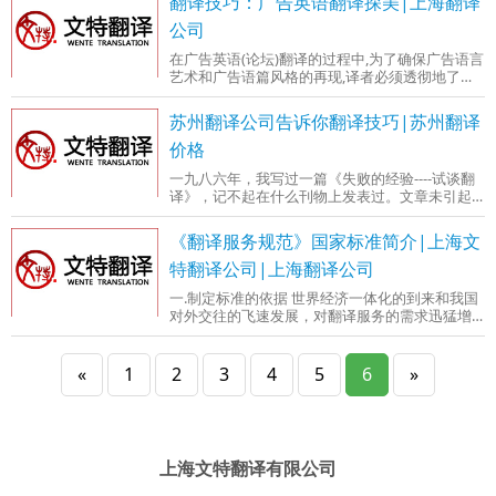
翻译技巧：广告英语翻译探美|上海翻译
译员按听到的原语的句子顺序，把整个句子切成
意群单位或信息单位，再使用连接词把这些单位
公司
自然连接起来，译出整体的意思。这种翻译方法
在广告英语(论坛)翻译的过程中,为了确保广告语言
为“顺句驱动”。如以下句子按顺句驱动的原则来
艺术和广告语篇风格的再现,译者必须透彻地了解
译：“所有人/
广告产品和广告语篇的内容及其艺术形式,遵循英
汉两种不同语言的特点和表达习惯, 通过忠实和准
苏州翻译公司告诉你翻译技巧|苏州翻译
确的翻译来再现原文的音韵美、形象美、简约美
等语言艺术美。本文对列举的许多实例进行对比
价格
分析,演示美学观照下广告英语的翻译实践。广告
一九八六年，我写过一篇《失败的经验----试谈翻
作为一种应用语言,是当今社会广泛使用的交流媒
译》，记不起在什么刊物上发表过。文章未引起
介。为了使广告具有特殊的感染力,能在瞬间引起
任何反应，我想是不值一看，打算削弃。钟书
读
说：文章没有空论，却有实用，劝我保留。这篇
《翻译服务规范》国家标准简介|上海文
文章就收入我的《作品集》了。如今重读旧文，
觉得我没把意思表达清楚，所举例句，也未注明
特翻译公司|上海翻译公司
原文出处，所以我稍加修改，并换了题目。我对
一.制定标准的依据 世界经济一体化的到来和我国
自己的翻译，总觉未臻完善。所以我翻译的作品
对外交往的飞速发展，对翻译服务的需求迅猛增
虽然不多，失败的经验却不少。由失败的
加，从事翻译服务业务的企业如 雨后春笋般的涌
现出来，形成了一个有别于其他服务行业的新兴
产业。目前翻译服务的产值虽然不高，但由于 涉
«
1
2
3
4
5
6
»
及各个领域的国际交往、重大引进工程的建设
等，其服务水平、译文质量的高低对顾客的影响
是非常大的。 为引导翻译服务业的健
上海文特翻译有限公司